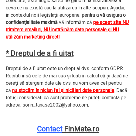
colectate, este ilogic să să ne gândim la înstrăinarea a
ceva ce nu există sau la utilizarea în alte scopuri. Aşadar,
în contextul noii legislaţii europene,
pentru a vă asigura o
confidenţialitate maximă
vă informăm că
pe acest site NU
trimitem emailuri, NU înstrăinăm date personale şi NU
utilizăm marketing direct!
* Dreptul de a fi uitat
Dreptul de a fi uitat este un drept al dvs. conform GDPR.
Recitiţi însă cele de mai sus şi luaţi în calcul că şi dacă ne
cereţi să ştergem date ale dvs. nu vom avea ce! pentru
că
nu stocăm în niciun fel şi nicăieri date personale
. Dacă
totuşi consideraţi că sunt probleme ne puteţi contacta pe
adresa: sorin_tanase2002@yahoo.com.
Contact
FinMate.ro