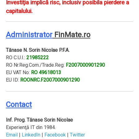
Investiţia implică risc, inclusiv posibila pierdere a
capitalului.
Administrator
FinMate.ro
Tănase N. Sorin Nicolae P.F.A.
RO C.U.I.:
21985222
RO Nr.Reg.Com./Trade.Reg:
F2007000901290
EU VAT No:
RO 49618013
EU ID:
ROONRC.F2007000901290
Contact
I
nf. Prog. Tănase Sorin Nicolae
Experienţă IT din 1984.
Email
|
LinkedIn
|
Facebook
|
Twitter