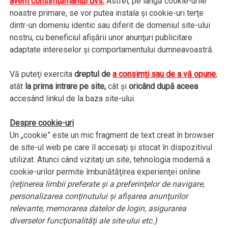
avem consimţământul dvs.
Astfel, pe lângă cookie-urile
noastre primare, se vor putea instala şi cookie-uri terţe
dintr-un domeniu identic sau diferit de domeniul site-ului
nostru, cu beneficiul afişării unor anunţuri publicitare
adaptate intereselor şi comportamentului dumneavoastră.
Vă puteţi exercita
dreptul de
a consimţi sau de a vă opune
,
atât
la prima intrare pe site,
cât şi
oricând după aceea
accesând linkul de la baza site-ului.
Despre cookie-uri
Un „cookie” este un mic fragment de text creat în browser
de site-ul web pe care îl accesaţi şi stocat în dispozitivul
utilizat. Atunci când vizitaţi un site, tehnologia modernă a
cookie-urilor permite îmbunătăţirea experienţei online
(reţinerea limbii preferate şi a preferinţelor de navigare,
personalizarea conţinutului şi afişarea anunţurilor
relevante, memorarea datelor de login, asigurarea
diverselor funcţionalităţi ale site-ului etc.)