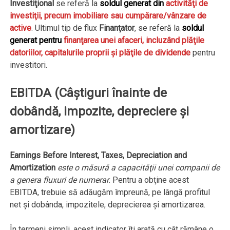
Investiţional
se referă la
soldul generat
din
activităţi de
investiţii, precum imobiliare sau cumpărare/vânzare de
active
. Ultimul tip de flux
Finanţator
, se referă la
soldul
generat pentru
finanţarea unei afaceri, incluzând plăţile
datoriilor, capitalurile proprii şi plăţile de dividende
pentru
investitori.
EBITDA (Câştiguri înainte de
dobândă, impozite, depreciere şi
amortizare)
Earnings Before Interest, Taxes, Depreciation and
Amortization
este o măsură a capacităţii unei companii de
a genera fluxuri de numerar
. Pentru a obţine acest
EBITDA, trebuie să adăugăm împreună, pe lângă profitul
net şi dobânda, impozitele, deprecierea şi amortizarea.
În termeni simpli, acest indicator îţi arată cu cât rămâne o