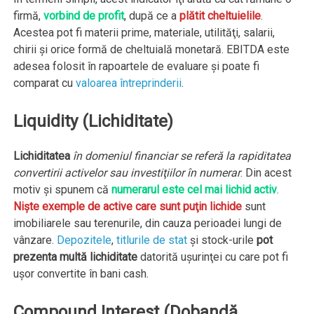
firmă,
vorbind de profit
, după ce a
plătit cheltuielile
.
Acestea pot fi materii prime, materiale, utilităţi, salarii,
chirii şi orice formă de cheltuială monetară. EBITDA este
adesea folosit în rapoartele de evaluare şi poate fi
comparat cu
valoarea întreprinderii
.
Liquidity (Lichiditate)
Lichiditatea
în domeniul financiar se referă la rapiditatea
convertirii activelor sau investiţiilor în numerar
. Din acest
motiv şi spunem că
numerarul este cel mai lichid activ
.
Nişte exemple de active care sunt puţin lichide
sunt
imobiliarele sau terenurile, din cauza perioadei lungi de
vânzare.
Depozitele
,
titlurile de stat
şi stock-urile
pot
prezenta multă lichiditate
datorită uşurinţei cu care pot fi
uşor convertite în bani cash.
Compound Interest (Dobandă