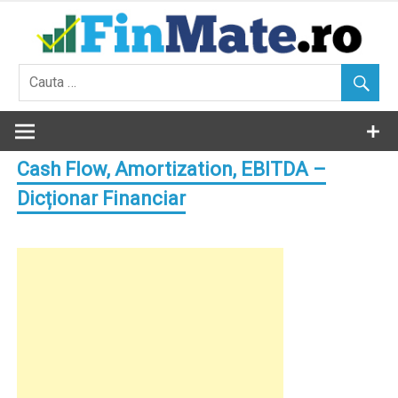
Skip
to
content
Cash Flow, Amortization, EBITDA –
Dicționar Financiar