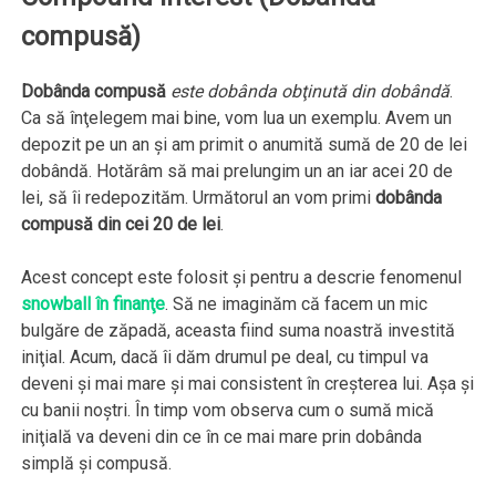
compusă)
Dobânda compusă
este dobânda obţinută din dobândă
.
Ca să înţelegem mai bine, vom lua un exemplu. Avem un
depozit pe un an şi am primit o anumită sumă de 20 de lei
dobândă. Hotărâm să mai prelungim un an iar acei 20 de
lei, să îi redepozităm. Următorul an vom primi
dobânda
compusă din cei 20 de lei
.
Acest concept este folosit şi pentru a descrie fenomenul
snowball în finanţe
. Să ne imaginăm că facem un mic
bulgăre de zăpadă, aceasta fiind suma noastră investită
iniţial. Acum, dacă îi dăm drumul pe deal, cu timpul va
deveni şi mai mare şi mai consistent în creşterea lui. Aşa şi
cu banii noştri. În timp vom observa cum o sumă mică
iniţială va deveni din ce în ce mai mare prin dobânda
simplă şi compusă.