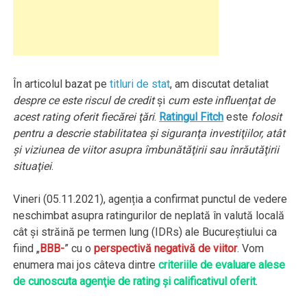
În articolul bazat pe
titluri de stat
, am discutat detaliat
despre ce este riscul de credit
şi
cum este influenţat de
acest rating oferit fiecărei ţări
.
Ratingul Fitch
este
folosit
pentru a descrie stabilitatea şi siguranţa investiţiilor, atât
şi viziunea de viitor asupra îmbunătăţirii sau înrăutăţirii
situaţiei
.
Vineri (05.11.2021), agenția a confirmat punctul de vedere
neschimbat asupra ratingurilor de neplată în valută locală
cât şi străină pe termen lung (IDRs) ale Bucureştiului ca
fiind „
BBB-
” cu o
perspectivă negativă de viitor
. Vom
enumera mai jos câteva dintre
criteriile de evaluare alese
de cunoscuta agenţie de rating şi calificativul oferit
.