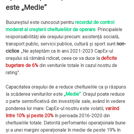
este „Medie”
Bucureştiul este cunoscut pentru
recordul de control
moderat al creşterii cheltuielilor de operare
. Principalele
responsabilităţi ale oraşului precum: asistență socială,
transport public, servicii publice, cultură şi sport sunt
non-
ciclice
. „Ne aşteptăm ca în anii 2021-2023 CapEx-ul
oraşului să rămână ridicat, ceea ce va duce la
deficite
bugetare de 6%
din veniturile totale în cazul nostru de
rating”.
Capacitatea oraşului de a reduce cheltuielile ca şi răspuns
la scăderea veniturilor este
„Medie”
. Oraşul poate reduce
o parte semnificativă din investițiile sale, având în vedere
ponderea lor mare. CapEx-ul nostru este volatil,
variind
între 10% şi peste 20%
în perioada 2016-2020 din
cheltuielile totale. Datorită perfomantei operaţionale bune
şi a unei margini operaţionale în medie de peste 19% în