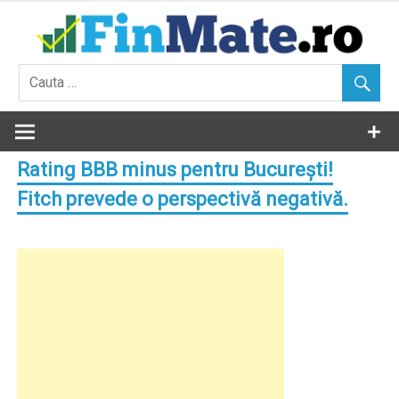
Skip
to
content
Rating BBB minus pentru București!
Fitch prevede o perspectivă negativă.