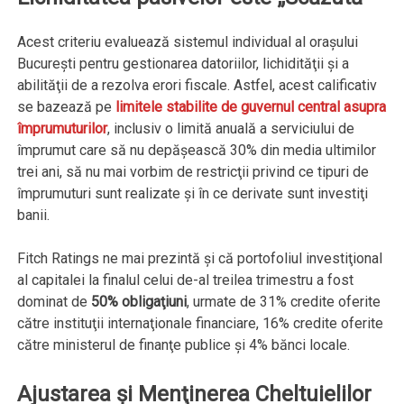
Acest criteriu evaluează sistemul individual al orașului
București pentru gestionarea datoriilor, lichidităţii şi a
abilităţii de a rezolva erori fiscale. Astfel, acest calificativ
se bazează pe
limitele stabilite de guvernul central asupra
împrumuturilor
, inclusiv o limită anuală a serviciului de
împrumut care să nu depăşească 30% din media ultimilor
trei ani, să nu mai vorbim de restricţii privind ce tipuri de
împrumuturi sunt realizate şi în ce derivate sunt investiţi
banii.
Fitch Ratings ne mai prezintă şi că portofoliul investiţional
al capitalei la finalul celui de-al treilea trimestru a fost
dominat de
50% obligaţiuni
, urmate de 31% credite oferite
către instituţii internaţionale financiare, 16% credite oferite
către ministerul de finanţe publice şi 4% bănci locale.
Ajustarea şi Menţinerea Cheltuielilor