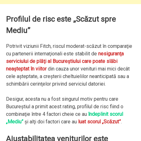
Profilul de risc este „Scăzut spre
Mediu”
Potrivit viziunii Fitch, riscul moderat-scăzut în comparaţie
cu partenerii internaţionali este stabilit de
nesiguranţa
serviciului de plăţi al Bucureştiului care poate slăbi
neaşteptat în viitor
din cauza unor venituri mai mici decât
cele aşteptate, a creşterii cheltuielilor neanticipată sau a
schimbării cerinţelor privind serviciul datoriei.
Desigur, acesta nu a fost singurul motiv pentru care
Bucureştiul a primit acest rating, profilul de risc fiind o
combinaţie între 4 factori cheie ce au
îndeplinit scorul
„Mediu”
şi alţi doi factori care au
luat scorul „Scăzut”
.
Ajustabilitatea veniturilor este