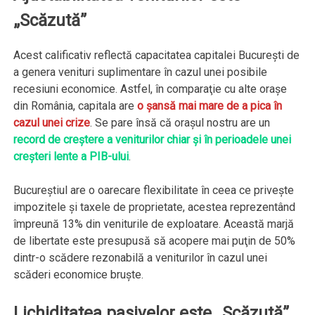
„Scăzută”
Acest calificativ reflectă capacitatea capitalei București de
a genera venituri suplimentare în cazul unei posibile
recesiuni economice. Astfel, în comparaţie cu alte oraşe
din România, capitala are
o şansă mai mare de a pica în
cazul unei crize
. Se pare însă că oraşul nostru are un
record de creştere a veniturilor chiar şi în perioadele unei
creşteri lente a PIB-ului
.
Bucureștiul are o oarecare flexibilitate în ceea ce privește
impozitele și taxele de proprietate, acestea reprezentând
împreună 13% din veniturile de exploatare. Această marjă
de libertate este presupusă să acopere mai puţin de 50%
dintr-o scădere rezonabilă a veniturilor în cazul unei
scăderi economice bruşte.
Lichiditatea pasivelor este „Scăzută”