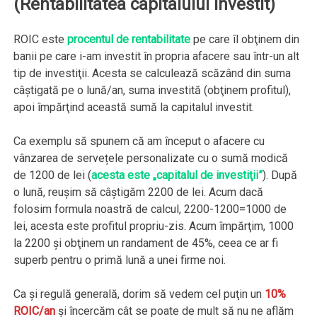
(Rentabilitatea capitalului investit)
ROIC este
procentul de rentabilitate
pe care îl obţinem din
banii pe care i-am investit în propria afacere sau într-un alt
tip de investiţii. Acesta se calculează scăzând din suma
câştigată pe o lună/an, suma investită (obţinem profitul),
apoi împărţind această sumă la capitalul investit.
Ca exemplu să spunem că am început o afacere cu
vânzarea de servețele personalizate cu o sumă modică
de 1200 de lei (
acesta este „capitalul de investiţii”
). După
o lună, reuşim să câştigăm 2200 de lei. Acum dacă
folosim formula noastră de calcul, 2200-1200=1000 de
lei, acesta este profitul propriu-zis. Acum împărţim, 1000
la 2200 şi obţinem un randament de 45%, ceea ce ar fi
superb pentru o primă lună a unei firme noi.
Ca şi regulă generală, dorim să vedem cel puţin un
10%
ROIC/an
şi încercăm cât se poate de mult să nu ne aflăm