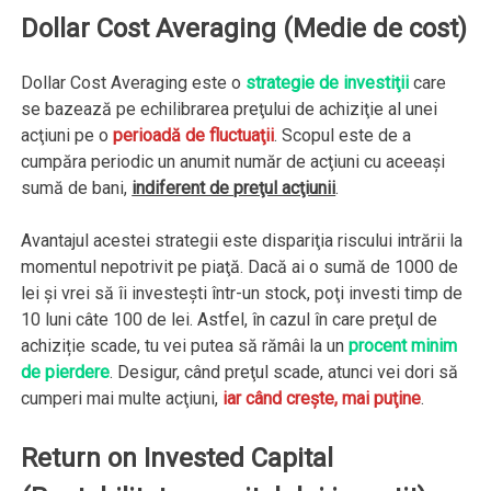
Dollar Cost Averaging (Medie de cost)
Dollar Cost Averaging este o
strategie de investiţii
care
se bazează pe echilibrarea preţului de achiziţie al unei
acţiuni pe o
perioadă de fluctuaţii
. Scopul este de a
cumpăra periodic un anumit număr de acţiuni cu aceeaşi
sumă de bani,
indiferent de preţul acţiunii
.
Avantajul acestei strategii este dispariţia riscului intrării la
momentul nepotrivit pe piaţă. Dacă ai o sumă de 1000 de
lei şi vrei să îi investeşti într-un stock, poţi investi timp de
10 luni câte 100 de lei. Astfel, în cazul în care preţul de
achiziție scade, tu vei putea să rămâi la un
procent minim
de pierdere
. Desigur, când preţul scade, atunci vei dori să
cumperi mai multe acţiuni,
iar când crește, mai puţine
.
Return on Invested Capital