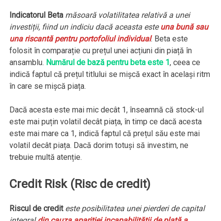
Indicatorul Beta
măsoară volatilitatea relativă a unei
investiții, fiind un indiciu dacă aceasta este
una bună sau
una riscantă pentru portofoliul individual
. Beta este
folosit în comparație cu prețul unei acțiuni din piață în
ansamblu.
Numărul de bază pentru beta este 1
, ceea ce
indică faptul că prețul titlului se mișcă exact în același ritm
în care se mișcă piața.
Dacă acesta este mai mic decât 1, înseamnă că stock-ul
este mai puțin volatil decât piața, în timp ce dacă acesta
este mai mare ca 1, indică faptul că prețul său este mai
volatil decât piața. Dacă dorim totuși să investim, ne
trebuie multă atenție.
Credit Risk (Risc de credit)
Riscul de credit
este posibilitatea unei pierderi de capital
integral
din cauza apariţiei incapabilității de plată a