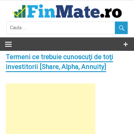
Skip
to
content
Termeni ce trebuie cunoscuţi de toţi
investitorii [Share, Alpha, Annuity]