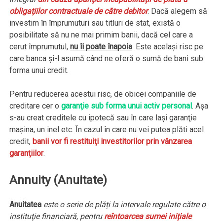
obligaţiilor contractuale de către debitor
. Dacă alegem să
investim în împrumuturi sau titluri de stat, există o
posibilitate să nu ne mai primim banii, dacă cel care a
cerut împrumutul,
nu îi poate înapoia
. Este acelaşi risc pe
care banca şi-l asumă când ne oferă o sumă de bani sub
forma unui credit.
Pentru reducerea acestui risc, de obicei companiile de
creditare cer o
garanţie sub forma unui activ personal
. Aşa
s-au creat creditele cu ipotecă sau în care lași garanţie
maşina, un inel etc. În cazul în care nu vei putea plăti acel
credit,
banii vor fi restituiţi investitorilor prin vânzarea
garanţiilor
.
Annuity (Anuitate)
Anuitatea
este o serie de plăți la intervale regulate către o
instituţie financiară, pentru
reîntoarcea sumei inițiale