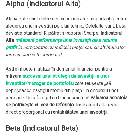
Alpha (Indicatorul Alfa)
Alpha este unul dintre cei cinci indicatori importanți pentru
alegerea unei investiții pe plan tehnic. Celelalte sunt: beta,
deviația standard, R-pătrat și raportul Sharpe.
Indicatorul
Alfa
măsoară performanța unei investiţii de a returna
profit
în comparaţie cu indicele pieţei sau cu alt indicator
larg cu care este comparat
.
Astfel îl putem utiliza în domeniul financiar pentru a
măsura
succesul unei strategii de investiţii a unui
investitor/manager de portofoliu
care reuşeşte „să
depăşească câştigul mediu din piaţă” în decursul unei
perioade. Un alfa egal cu 0, inseamnă că
valoarea acesteia
se potriveşte cu cea de referință
. Indicatorul alfa este
direct proporțional cu
rentabilitatea unei investiții
.
Beta (Indicatorul Beta)